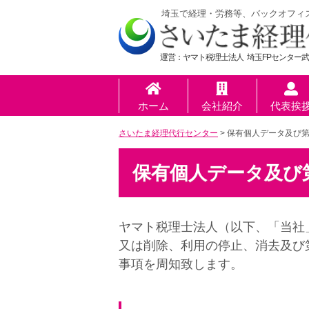
埼玉で経理・労務等、バックオフィ
運営：ヤマト税理士法人 埼玉FPセンター武
ホーム
会社紹介
代表挨
さいたま経理代行センター
>
保有個人データ及ひ
保有個人データ及
ヤマト税理士法人（以下、「当社
又は削除、利用の停止、消去及び
事項を周知致します。