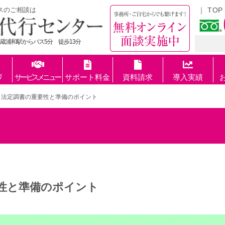
スのご相談は
TOP
蔵浦和駅からバス5分 徒歩13分
拶
サービスメニュー
サポート料金
資料請求
導入実績
】法定調書の重要性と準備のポイント
性と準備のポイント