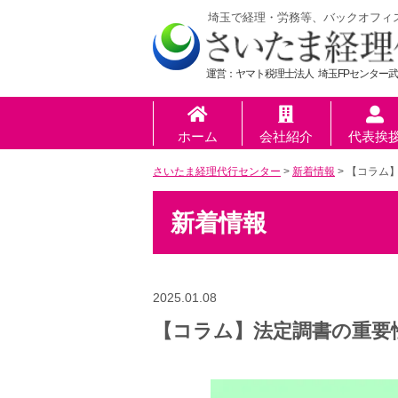
埼玉で経理・労務等、バックオフィ
運営：ヤマト税理士法人 埼玉FPセンター武
ホーム
会社紹介
代表挨
さいたま経理代行センター
>
新着情報
>
【コラム
新着情報
2025.01.08
【コラム】法定調書の重要