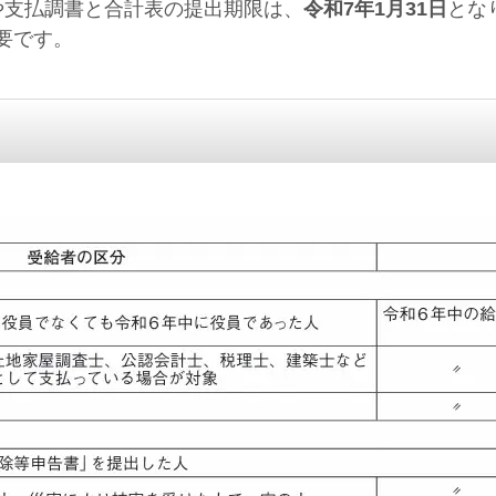
支払調書と合計表の提出期限は、
令和7年1月31日
とな
要です。